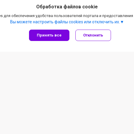
Обработка файлов cookie
s для обеспечения удобства пользователей портала и предоставления
Вы можете настроить файлы cookies или отключить их.
Принять все
Отклонить
Информация для покупателя
Частное предприятие "ВИП Инструмент"
г. Витебск, ул. Ленина, 19
Дата регистрации в Торговом реестре/Реестре бытовых