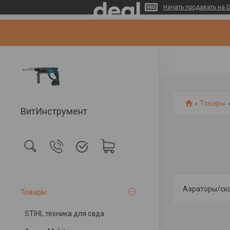
Начать продавать на D
Товары
ВитИнструмент
Аэраторы/ск
Товары
STIHL техника для сада