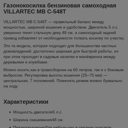
Газонокосилка бензиновая самоходная
VILLARTEC MB C-548T
VILLARTEC МВ С-548Т — правильный баланс между
мощностью, шириной кошения и удобством. Двигатель 5 л.с.
уверенно тянет стальную деку 48 см, а самоходный задний
привод избавляет от необходимости толкать косилку по участку.
Это та модель, которая подходит для большинства частных
домовладений: достаточно широкая для быстрой работы, но
при этом проходит в садовые калитки и манёвренна между
деревьями и клумбами.
Можно косить как в травосборник на 60 литров, так и с боковым
выбросом. Регулировка высоты кошения (25–75 мм) —
центральная, 7 положений. Поменять режим можно буквально
на ходу.
Характеристики
Мощность двигателя5 л.с.
Ширина скашивания48 см
ПредназначениеДля небольших и средних участков