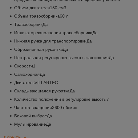
Объем двигателя150 см3
Объем травосборника60 л
ТравосборникДа
Индикатор заполнения травосборникаДа
Нижняя ручка для транспортировкиДа
Обрезиненная рукояткаДа
Центральная регулировка высоты скашиванияДа
Скорости1
СамоходнаяДа
ДвигательVILLARTEC
Складывающаяся рукояткаДа
Количество положений в регулировке высоты7
Частота вращения3600 об/мин
Боковой выбросДа
МульчированиеДа
Скрыть