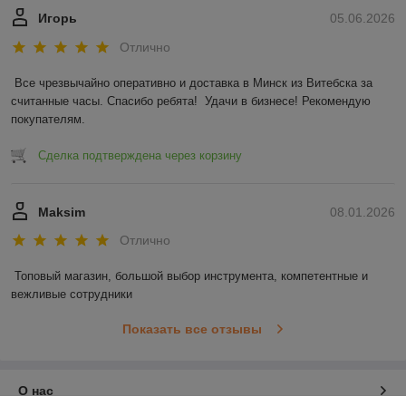
Игорь
05.06.2026
Отлично
Все чрезвычайно оперативно и доставка в Минск из Витебска за 
считанные часы. Спасибо ребята!  Удачи в бизнесе! Рекомендую 
покупателям.
Сделка подтверждена через корзину
Maksim
08.01.2026
Отлично
Топовый магазин, большой выбор инструмента, компетентные и 
вежливые сотрудники
Показать все отзывы
О нас