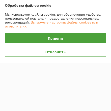
Обработка файлов cookie
Контакты
Мы используем файлы cookies для обеспечения удобства
пользователей портала и предоставления персональных
Доставка и оплата
рекомендаций.
Вы можете настроить файлы cookies или
отключить их.
График работы
Принять
Полная версия сайта
Отклонить
Политика обработки cookies
Сайт создан на платформе Deal.by
Информация для покупателя
Юридическое лицо:
Частное предприятие "ВИП Инструмент"
г. Витебск, ул. Ленина, 19