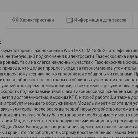
Характеристики
Информация для заказа
:
ккумуляторная газонокосилка WORTEX CLM 4536-2 - это эффектив
на, не требующий подключения к электросети. Газонокосилка идеа
на ровных, так и на слегка наклонных участках. Газонокосилка ос
 привода, что делает процесс ухода за газоном менее утомитель
агодаря нему техника легко справляется с обширными газонами. П
чительно облегчает покос травы на обширных участках и пользова
 усилий для перемещения косилки, а также имеет регулировку ско
скорость под желаемый темп шага. Газонокосилка оснащена мощ
чается долговечностью, высоким КПД и тихой работой, а также до
в и требует меньшего обслуживания. Модель имеет 4 слота для ус
х аккумуляторов, после разряда первой пары устройство автомати
чивая длительную работу без остановок и необходимости часто пр
тания. Модель имеет центральную восьмипозиционную регулиров
 30 до 75 мм. Благодаря специальной форме ножа газонокосилка 
ный край, что способствует быстрому восстановлению газона. Мет