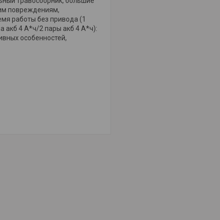
льный травосборник, большие
ким повреждениям,
емя работы без привода (1
 акб 4 А*ч/2 пары акб 4 А*ч):
ивных особенностей,