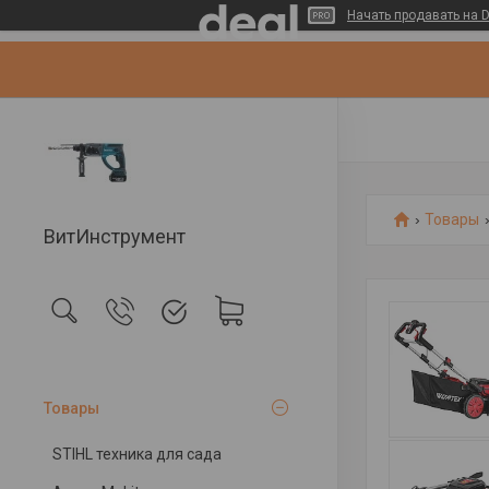
Начать продавать на D
Товары
ВитИнструмент
Товары
STIHL техника для сада