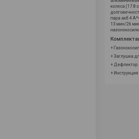
алюминиевая 
колеса (17.8
долговечност
пара акб 4 А*
13 мин/26 ми
назонокосилк
Комплекта
+ Газонокосил
+ Заглушка дл
+ Дефлектор 
+ Инструкция 