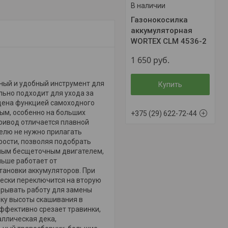
В наличии
Газонокосилка
аккумуляторная
WORTEX CLM 4536-2
1 650
руб.
ный и удобный инструмент для
Купить
льно подходит для ухода за
нащена функцией самоходного
ным, особенно на больших
+375 (29) 622-72-44
ривод отличается плавной
телю не нужно прилагать
рости, позволяя подобрать
ным бесщеточным двигателем,
льше работает от
тановки аккумуляторов. При
чески переключится на вторую
ерывать работу для замены
ку высоты скашивания в
эффективно срезает травинки,
аллическая дека,