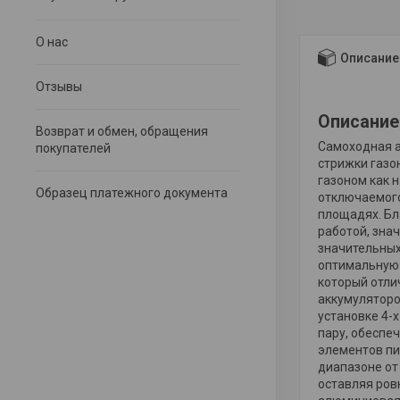
О нас
Описание
Отзывы
Описание
Возврат и обмен, обращения
Самоходная а
покупателей
стрижки газо
газоном как 
Образец платежного документа
отключаемого
площадях. Бл
работой, зна
значительных
оптимальную 
который отли
аккумуляторо
установке 4-
пару, обеспе
элементов пи
диапазоне от
оставляя ров