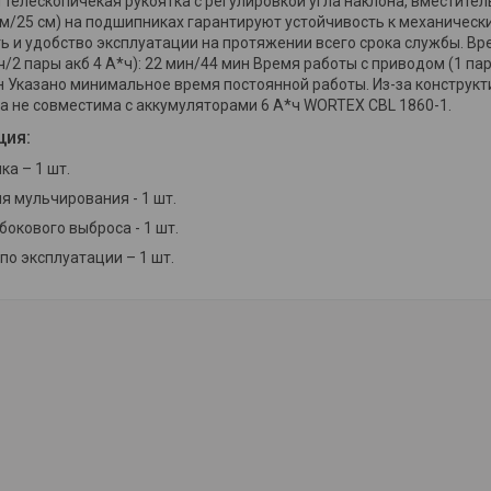
телескопичекая рукоятка с регулировкой угла наклона, вместите
 см/25 см) на подшипниках гарантируют устойчивость к механичес
ь и удобство эксплуатации на протяжении всего срока службы. Вр
ч/2 пары акб 4 А*ч): 22 мин/44 мин Время работы с приводом (1 пара
н Указано минимальное время постоянной работы. Из-за конструкт
а не совместима с аккумуляторами 6 А*ч WORTEX CBL 1860-1.
ция:
ка – 1 шт.
я мульчирования - 1 шт.
бокового выброса - 1 шт.
по эксплуатации – 1 шт.