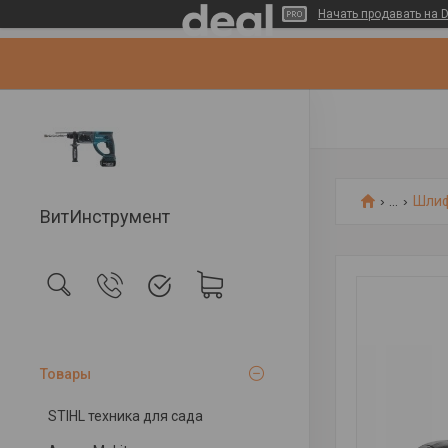
Начать продавать на D
...
Шлиф
ВитИнструмент
Товары
STIHL техника для сада