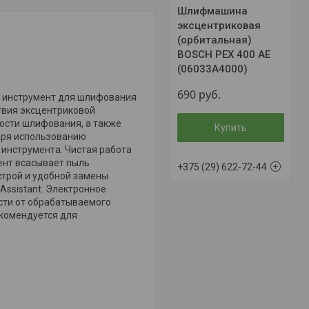
Шлифмашина
эксцентриковая
(орбитальная)
BOSCH PEX 400 AE
(06033A4000)
690
руб.
— инструмент для шлифования
ствия эксцентриковой
сти шлифования, а также
Купить
аря использованию
 инструмента. Чистая работа
ент всасывает пыль
+375 (29) 622-72-44
строй и удобной замены
Assistant. Электронное
сти от обрабатываемого
екомендуется для