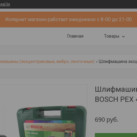
eal.by
Интернет магазин работает ежедневно с 8-00 до 21-00
Главная
Товары
машины (эксцентриковые, вибро, ленточные)
Шлифмашина эксце
Шлифмашина
BOSCH PEX 
690
руб.