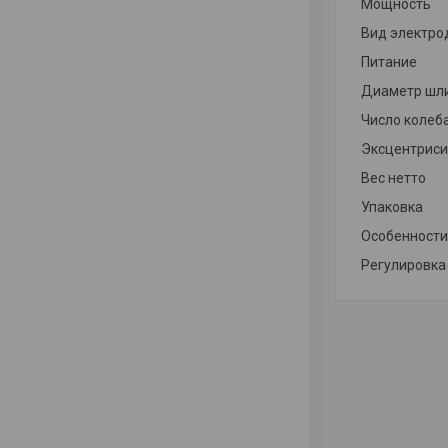
Мощность
Вид электро
Питание
Диаметр шл
Число колеб
Эксцентрис
Вес нетто
Упаковка
Особенност
Регулировка