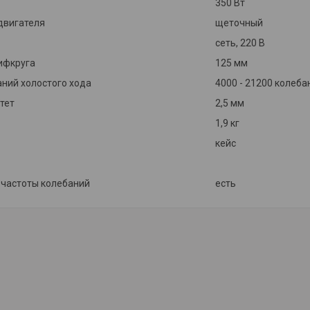
350 Вт
двигателя
щеточный
сеть, 220 В
ифкруга
125 мм
аний холостого хода
4000 - 21200 колеб
итет
2,5 мм
1,9 кг
кейс
и
 частоты колебаний
есть