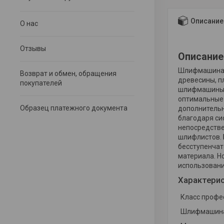
Описание
О нас
Отзывы
Описание
Шлифмашина э
Возврат и обмен, обращения
древесины, п
покупателей
шлифмашины 
оптимальные 
Образец платежного документа
дополнительн
благодаря си
непосредстве
шлифлистов. 
бесступенчат
материала. Н
использовани
Характери
Класс профе
Шлифмашин