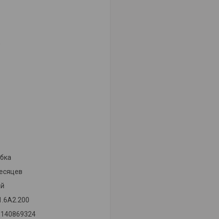
0
бка
есяцев
ай
1.6A2.200
5140869324