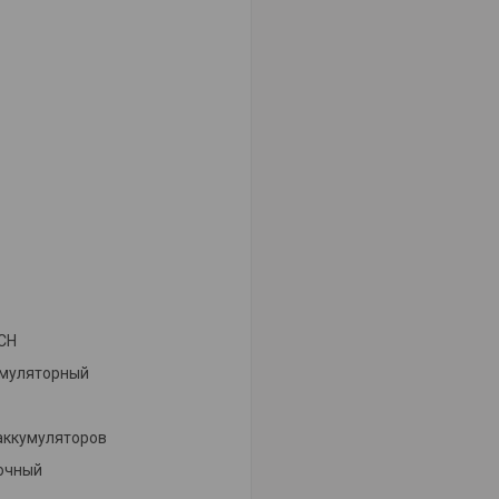
CH
умуляторный
аккумуляторов
очный