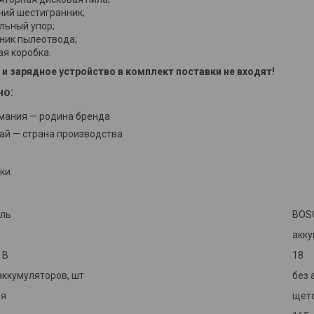
ний шестигранник;
льный упор;
ник пылеотвода;
ая коробка.
и зарядное устройство в комплект поставки не входят!
но:
мания — родина бренда
ай — страна производства
ки:
ель
BOS
акк
 В
18
аккумуляторов, шт
без 
ля
щет