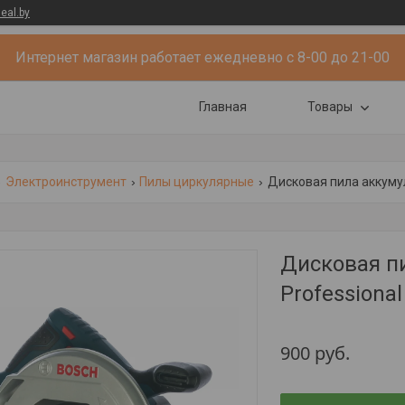
eal.by
Интернет магазин работает ежедневно с 8-00 до 21-00
Главная
Товары
Электроинструмент
Пилы циркулярные
Дисковая пила аккумул
Дисковая п
Professiona
900
руб.