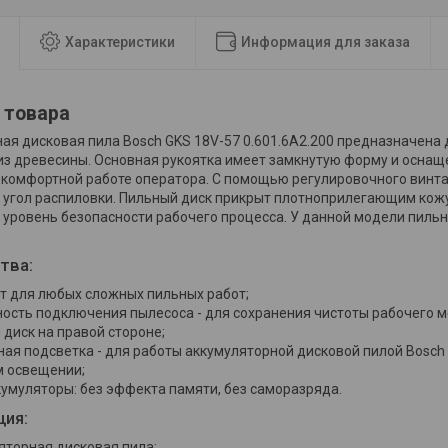
Характеристики
Информация для заказа
 товара
ая дисковая пила Bosch GKS 18V-57 0.601.6A2.200 предназначена
 из древесины. Основная рукоятка имеет замкнутую форму и оснащ
 комфортной работе оператора. С помощью регулировочного винт
угол распиловки. Пильный диск прикрыт плотноприлегающим кожу
уровень безопасности рабочего процесса. У данной модели пильн
тва:
т для любых сложных пильных работ;
ость подключения пылесоса - для сохранения чистоты рабочего м
диск на правой стороне;
ая подсветка - для работы аккумуляторной дисковой пилой Bosch 
м освещении;
ккумуляторы: без эффекта памяти, без саморазряда.
ция:
яторная дисковая пила;