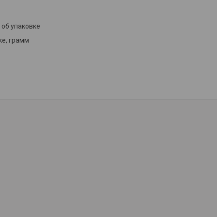
об упаковке
ке, грамм