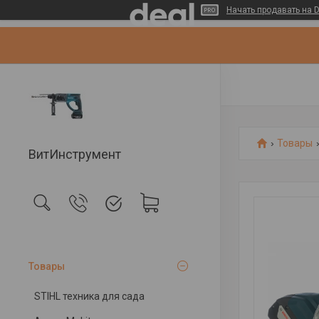
Начать продавать на D
Товары
ВитИнструмент
Товары
STIHL техника для сада