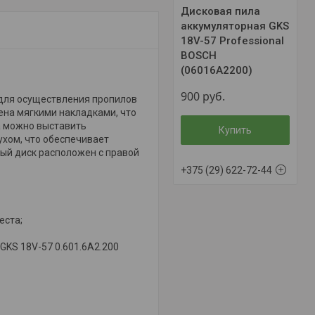
Дисковая пила
аккумуляторная GKS
18V-57 Professional
BOSCH
(06016A2200)
900
руб.
 для осуществления пропилов
ена мягкими накладками, что
а можно выставить
Купить
хом, что обеспечивает
ый диск расположен с правой
+375 (29) 622-72-44
еста;
GKS 18V-57 0.601.6A2.200