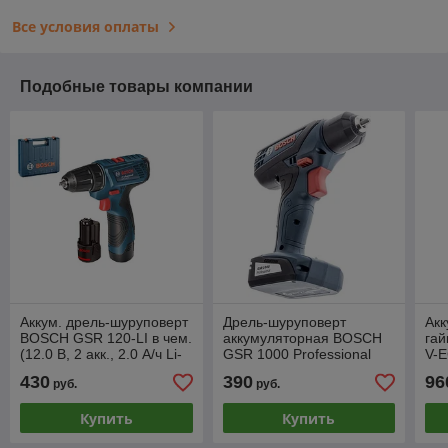
Все условия оплаты
Подобные товары компании
Аккум. дрель-шуруповерт
Дрель-шуруповерт
Ак
BOSCH GSR 120-LI в чем.
аккумуляторная BOSCH
гай
(12.0 В, 2 акк., 2.0 А/ч Li-
GSR 1000 Professional
V-E
Ion, 2 скор., 30 Нм,
(06019F4020)
430
390
96
руб.
руб.
шурупы до 7 м
Купить
Купить