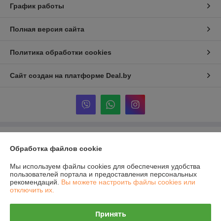
График работы
Полная версия сайта
Политика обработки cookies
Сайт создан на платформе Deal.by
Информация для покупателя
Обработка файлов cookie
Юридическое лицо:
Частное предприятие "ВИП Инструмент"
г. Витебск, ул. Ленина, 19
Мы используем файлы cookies для обеспечения удобства
пользователей портала и предоставления персональных
Регистрационный номер ЕГР: 392022024
рекомендаций.
Вы можете настроить файлы cookies или
отключить их.
УНП: 392022024
Регистрационный орган: Администрация Октябрьского района г
Принять
Витебска