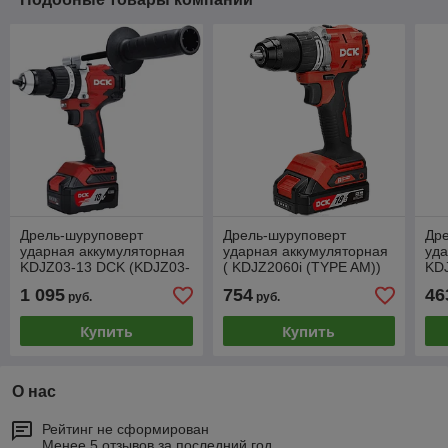
Дрель-шуруповерт
Дрель-шуруповерт
Др
ударная аккумуляторная
ударная аккумуляторная
уда
KDJZ03-13 DCK (KDJZ03-
( KDJZ2060i (TYPE AM))
KD
13(TYPE EM))
(KD
1 095
754
46
руб.
руб.
Купить
Купить
О нас
Рейтинг не сформирован
Менее 5 отзывов за последний год