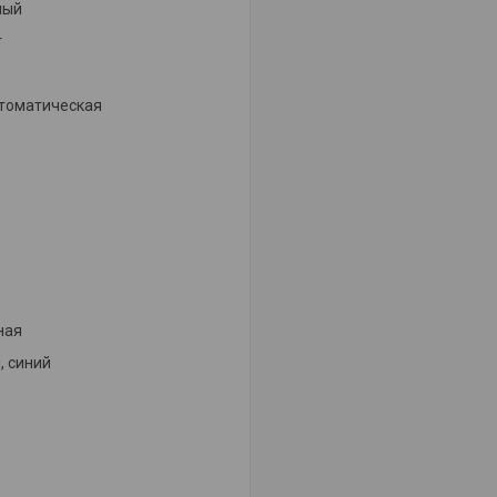
ный
т
томатическая
ная
, синий