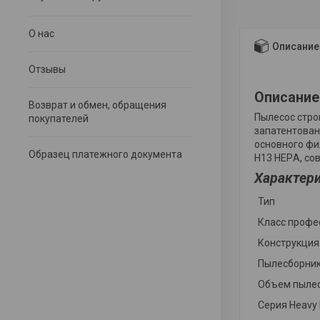
О нас
Описание
Отзывы
Описание
Возврат и обмен, обращения
Пылесос стро
покупателей
запатентован
основного фи
Образец платежного документа
H13 HEPА, со
Характер
Тип
Класс профе
Конструкция
Пылесборни
Объем пыле
Серия Heavy