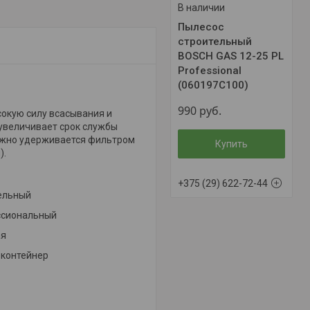
В наличии
Пылесос
строительный
BOSCH GAS 12-25 PL
Professional
(060197C100)
990
руб.
сокую силу всасывания и
увеличивает срок службы
адёжно удерживается фильтром
Купить
).
+375 (29) 622-72-44
ельный
ссиональный
ая
 контейнер