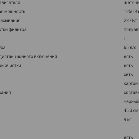
двигателя
щеточ
ая мощность
1250 В
сасывания
237 Вт
стки фильтра
полуав
L
уха
65 л/с
дистанционного включения
есть
ой очистки
есть
сеть
картон
вания
состав
черный
45,3 см
9 кг
есть