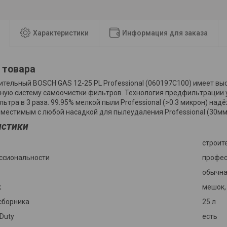
Характеристики
Информация для заказа
 товара
ительный BOSCH GAS 12-25 PL Professional (060197C100) имеет вы
ную систему самоочистки фильтров. Технология предфильтрации 
льтра в 3 раза. 99.95% мелкой пыли Professional (>0.3 микрон) н
вместимым с любой насадкой для пылеудаления Professional (30мм
истики
строит
ссиональности
профе
обычн
к
мешок,
сборника
25 л
 Duty
есть