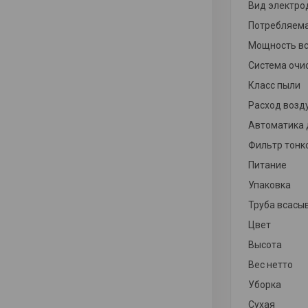
Вид электро
Потребляем
Мощность в
Система очи
Класс пыли
Расход возд
Автоматика 
Фильтр тонк
Питание
Упаковка
Труба всасы
Цвет
Высота
Вес нетто
Уборка
Сухая