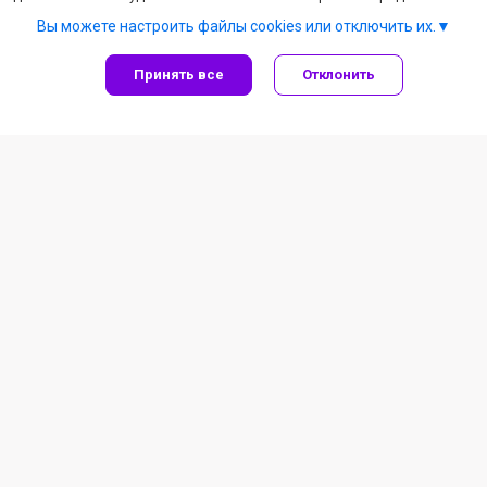
Вы можете настроить файлы cookies или отключить их.
Принять все
Отклонить
Информация для покупателя
Частное предприятие "ВИП Инструмент"
г. Витебск, ул. Ленина, 19
Дата регистрации в Торговом реестре/Реестре бытовых
услуг: 18.12.2025
Номер в Торговом реестре/Реестре бытовых услуг:
764474, Республика Беларусь