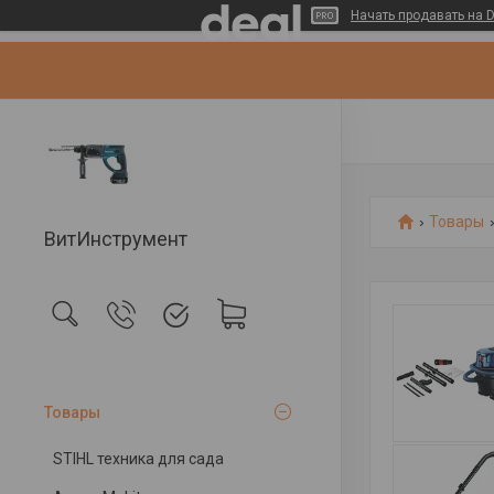
Начать продавать на D
Товары
ВитИнструмент
Товары
STIHL техника для сада