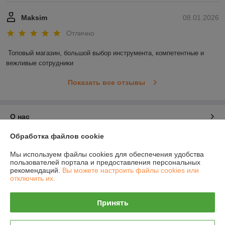
Maksim
08.01.2026
Отлично
Топовый магазин, большой выбор инструмента, компетентные и 
вежливые сотрудники
Показать все отзывы
О нас
Обработка файлов cookie
Контакты
Мы используем файлы cookies для обеспечения удобства
пользователей портала и предоставления персональных
Доставка и оплата
рекомендаций.
Вы можете настроить файлы cookies или
отключить их.
График работы
Принять
Полная версия сайта