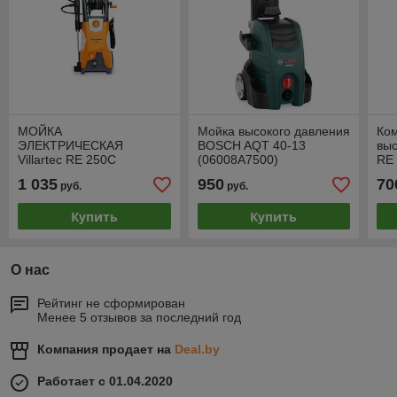
МОЙКА
Мойка высокого давления
Ко
ЭЛЕКТРИЧЕСКАЯ
BOSCH AQT 40-13
выс
Villartec RE 250C
(06008A7500)
RE
1 035
950
70
руб.
руб.
Купить
Купить
О нас
Рейтинг не сформирован
Менее 5 отзывов за последний год
Компания продает на
Deal.by
Работает с 01.04.2020