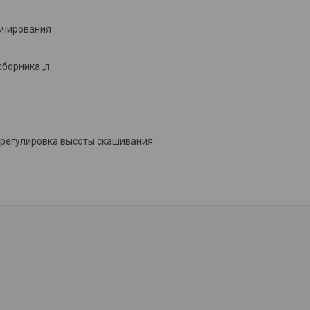
ьчирования
борника ,л
регулировка высоты скашивания