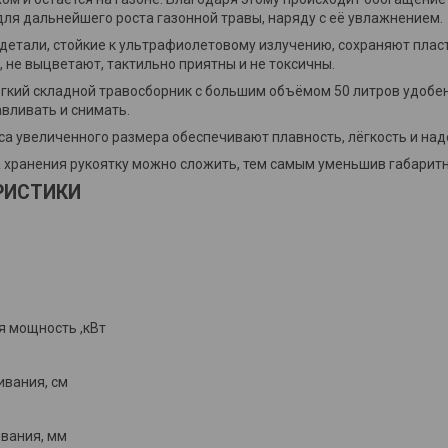
ля дальнейшего роста газонной травы, наряду с её увлажнением.
детали, стойкие к ультрафиолетовому излучению, сохраняют пласт
, не выцветают, тактильно приятны и не токсичны.
гкий складной травосборник с большим объёмом 50 литров удобен
авливать и снимать.
са увеличенного размера обеспечивают плавность, лёгкость и над
 хранения рукоятку можно сложить, тем самым уменьшив габарит
РИСТИКИ
 мощность ,кВт
вания, см
вания, мм