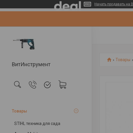
Начать продавать на D
Товары
ВитИнструмент
Товары
STIHL техника для сада