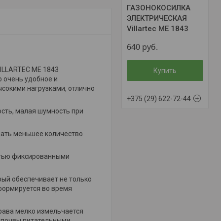
ГАЗОНОКОСИЛКА
ЭЛЕКТРИЧЕСКАЯ
Villartec ME 1843
640
руб.
ILLARTEC MЕ 1843
Купить
о очень удобное и
сокими нагрузками, отлично
+375 (29) 622-72-44
сть, малая шумность при
лать меньшее количество
естью фиксированными
рый обеспечивает не только
еформируется во время
рава мелко измельчается
е почвы питательными