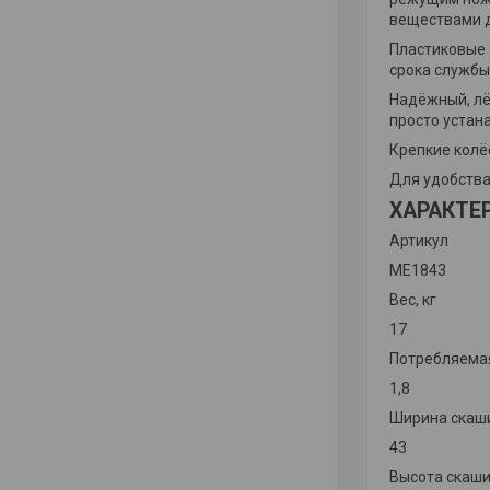
веществами д
Пластиковые 
срока службы
Надёжный, лё
просто устан
Крепкие колё
Для удобства
ХАРАКТЕ
Артикул
ME1843
Вес, кг
17
Потребляемая
1,8
Ширина скаши
43
Высота скаши