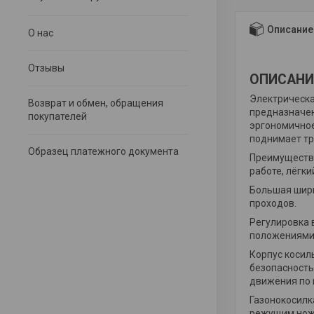
Описание
О нас
Отзывы
ОПИСАНИ
Электрическа
Возврат и обмен, обращения
предназначен
покупателей
эргономичное
поднимает тр
Образец платежного документа
Преимущества
работе, лёгки
Большая шири
проходов.
Регулировка 
положениями 
Корпус косил
безопасность
движения по 
Газонокосилк
режущим ножо