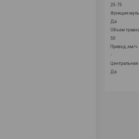
25-75
Функция мул
Да
Объем травос
50
Привод ,км/ч
-
Центральная 
Да