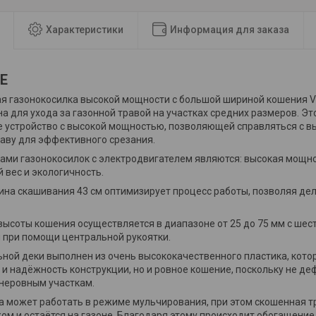
Характеристики
Информация для заказа
Е
я газонокосилка высокой мощности с большой шириной кошения V
а для ухода за газонной травой на участках средних размеров. Эт
 устройство с высокой мощностью, позволяющей справляться с вы
аву для эффективного срезания.
ми газонокосилок с электродвигателем являются: высокая мощно
й вес и экологичность.
на скашивания 43 см оптимизирует процесс работы, позволяя де
высоты кошения осуществляется в диапазоне от 25 до 75 мм с ш
при помощи центральной рукоятки.
ьной деки выполнен из очень высококачественного пластика, кото
 и надёжность конструкции, но и ровное кошение, поскольку не д
неровным участкам.
а может работать в режиме мульчирования, при этом скошенная т
м и остаётся на газоне. Благодаря этому происходит обогащени