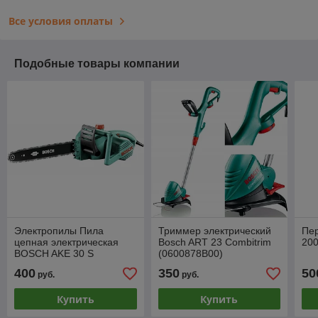
Все условия оплаты
Подобные товары компании
Электропилы Пила
Триммер электрический
Пе
цепная электрическая
Bosch ART 23 Combitrim
200
BOSCH AKE 30 S
(0600878B00)
(0600834400)
400
350
50
руб.
руб.
Купить
Купить