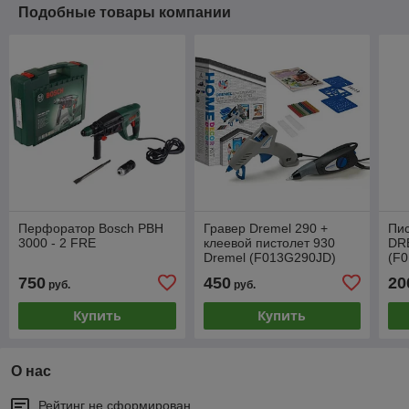
Подобные товары компании
Перфоратор Bosch PBH
Гравер Dremel 290 +
Пис
3000 - 2 FRE
клеевой пистолет 930
DR
Dremel (F013G290JD)
(F
750
450
20
руб.
руб.
Купить
Купить
О нас
Рейтинг не сформирован