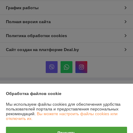
График работы
Полная версия сайта
Политика обработки cookies
Сайт создан на платформе Deal.by
Информация для покупателя
Обработка файлов cookie
Юридическое лицо:
Частное предприятие "ВИП Инструмент"
г. Витебск, ул. Ленина, 19
Мы используем файлы cookies для обеспечения удобства
пользователей портала и предоставления персональных
Регистрационный номер ЕГР: 392022024
рекомендаций.
Вы можете настроить файлы cookies или
отключить их.
УНП: 392022024
Регистрационный орган: Администрация Октябрьского района г
Принять