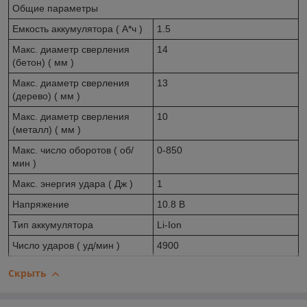
Общие параметры
Емкость аккумулятора ( А*ч )
1.5
Макс. диаметр сверления
14
(бетон) ( мм )
Макс. диаметр сверления
13
(дерево) ( мм )
Макс. диаметр сверления
10
(металл) ( мм )
Макс. число оборотов ( об/
0-850
мин )
Макс. энергия удара ( Дж )
1
Напряжение
10.8 В
Тип аккумулятора
Li-Ion
Число ударов ( уд/мин )
4900
Скрыть