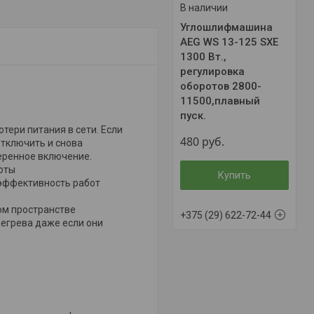
В наличии
Углошлифмашина
AEG WS 13-125 SXE
1300 Вт.,
регулировка
оборотов 2800-
11500,плавный
пуск.
тери питания в сети. Если
480
руб.
отключить и снова
еренное включение.
оты
Купить
 эффективность работ
ом пространстве
+375 (29) 622-72-44
егрева даже если они