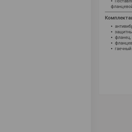
Поставл
фланцевой
Комплекта
антивиб
защитны
фланец,
фланцев
гаечный