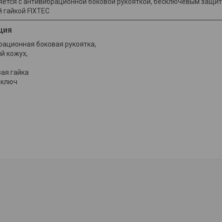
яется с антивибрационной боковой рукояткой, бесключевым защи
 гайкой FIXTEC
ция
рационная боковая рукоятка,
й кожух,
ая гайка
 ключ