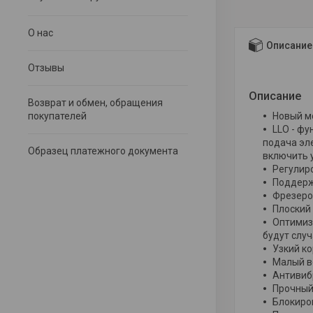
О нас
Описание
Отзывы
Описание
Возврат и обмен, обращения
покупателей
Новый м
LLO - фу
подача эл
Образец платежного документа
включить 
Регулир
Поддерж
Фрезеро
Плоский
Оптимиз
будут слу
Узкий к
Малый в
Антивиб
Прочный
Блокиро