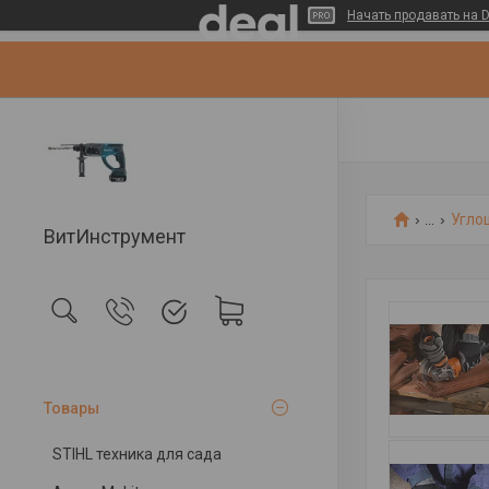
Начать продавать на D
...
Угло
ВитИнструмент
Товары
STIHL техника для сада