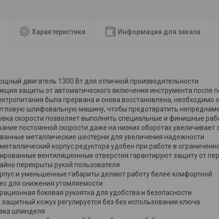
Характеристики
Информация для заказа
ощный двигатель 1300 Вт для отличной производительности
нкция защиты от автоматического включения инструмента после по
ектропитания была прервана и снова восстановлена, необходимо 
угловую шлифовальную машину, чтобы предотвратить непреднам
овка скорости позволяет выполнять специальные и финишные раб
ание постоянной скорости даже на низких оборотах увеличивает
ванные металлические шестерни для увеличения надежности
 металлический корпус редуктора удобен при работе в ограниченн
ированные вентиляционные отверстия гарантируют защиту от пер
чайно перекрыты рукой пользователя
орпус и уменьшенные габариты делают работу белее комфортной
ес для снижения утомляемости
рационная боковая рукоятка для удобства и безопасности
 защитный кожух регулируется без без использования ключа
вка шпинделя