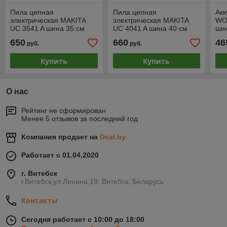
Пила цепная
Пила цепная
Акк
электрическая MAKITA
электрическая MAKITA
WO
UC 3541 A шина 35 см
UC 4041 A шина 40 см
шин
(14"), 3/8" LP, 1.3 мм
(16"), 3/8" LP, 1.3 мм
1.
650
660
46
руб.
руб.
(1800 Вт) (UC3541A)
(1800 Вт) (UC4041A)
(Б
И З
Купить
Купить
О нас
Рейтинг не сформирован
Менее 5 отзывов за последний год
Компания продает на
Deal.by
Работает с 01.04.2020
г. Витебск
г.Витебск,ул.Ленина,19, Витебск, Беларусь
Контакты
Сегодня работает с 10:00 до 18:00