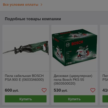
Все условия оплаты
Подобные товары компании
Пила сабельная BOSCH
Дисковая (циркулярная)
Пи
PSA 900 E (06033A6000)
пила Bosch PKS 55
PSA
(0603500020)
600
530
41
руб.
руб.
Купить
Купить