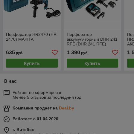
Перфоратор HR2470 (HR
Перфоратор
Пе
2470) MAKITA
аккумуляторный DHR 241
HR
RFE (DHR 241 RFE)
АК
MAKITA
635
1 390
1 
руб.
руб.
Купить
Купить
О нас
Рейтинг не сформирован
Менее 5 отзывов за последний год
Компания продает на
Deal.by
Работает с 01.04.2020
г. Витебск