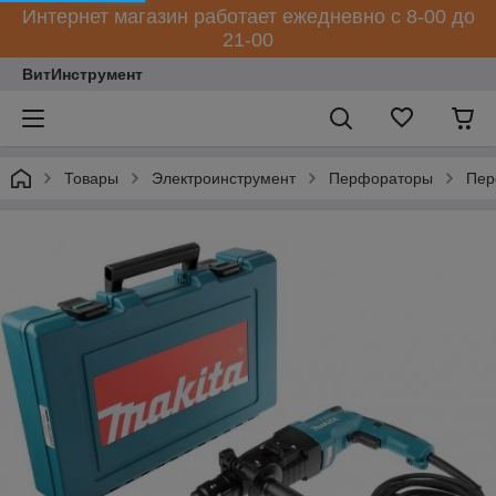
Интернет магазин работает ежедневно с 8-00 до
21-00
ВитИнструмент
Товары
Электроинструмент
Перфораторы
Пер