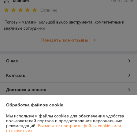
Maksim
08.01.2026
Отлично
Топовый магазин, большой выбор инструмента, компетентные и 
вежливые сотрудники
Показать все отзывы
О нас
Контакты
Доставка и оплата
График работы
Обработка файлов cookie
Мы используем файлы cookies для обеспечения удобства
Полная версия сайта
пользователей портала и предоставления персональных
рекомендаций.
Вы можете настроить файлы cookies или
отключить их.
Политика обработки cookies