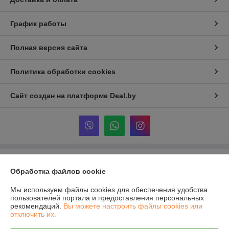
График работы
Полная версия сайта
Политика обработки cookies
Сайт создан на платформе Deal.by
Информация для покупателя
Обработка файлов cookie
Юридическое лицо:
Частное предприятие "ВИП Инструмент"
г. Витебск, ул. Ленина, 19
Мы используем файлы cookies для обеспечения удобства
пользователей портала и предоставления персональных
Регистрационный номер ЕГР: 392022024
рекомендаций.
Вы можете настроить файлы cookies или
отключить их.
УНП: 392022024